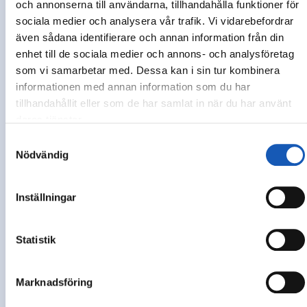
och annonserna till användarna, tillhandahålla funktioner för
tid och utbildning hos oss. Om du som elev har några
sociala medier och analysera vår trafik. Vi vidarebefordrar
klagomål kring utbildningen, skolan eller annat så vill
även sådana identifierare och annan information från din
vi självklart höra detta och arbeta för att bli bättre.
enhet till de sociala medier och annons- och analysföretag
Du är alltid välkommen att kontakta vår kundtjänst
som vi samarbetar med. Dessa kan i sin tur kombinera
med frågor eller funderingar kring din skolgång.
informationen med annan information som du har
tillhandahållit eller som de har samlat in när du har använt
deras tjänster.
Kontakta kundtjänst
Samtyckesval
Nödvändig
Inställningar
Statistik
Marknadsföring