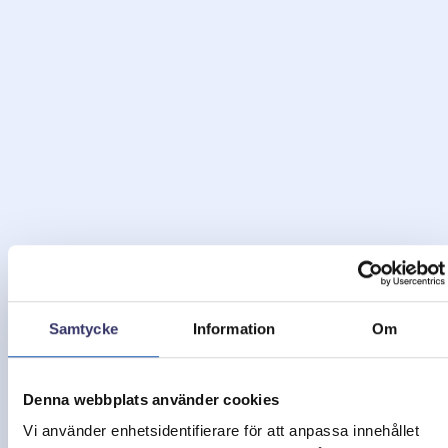
Samtycke
Information
Om
Klagomåls-hantering
Denna webbplats använder cookies
Vi använder enhetsidentifierare för att anpassa innehållet
Det är viktigt för oss att våra elever är nöjda med sin