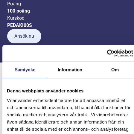
Poäng
100 poäng
Kurskod
PEDAKI00S
Ansök nu
Samtycke
Information
Om
Studera på distans
Denna webbplats använder cookies
Den här utbildningen ges på distans via vår egen
Vi använder enhetsidentifierare för att anpassa innehållet
lärplattform Exlearn. Under dagtid finns behörig lärare
och annonserna till användarna, tillhandahålla funktioner för
tillgänglig via digitala verktyg för handledning. I vissa
sociala medier och analysera vår trafik. Vi vidarebefordrar
fall finns det även möjlighet till handledning av behörig
även sådana identifierare och annan information från din
lärare utanför arbetstid, exempelvis under kvällar och
enhet till de sociala medier och annons- och analysföretag
helger.