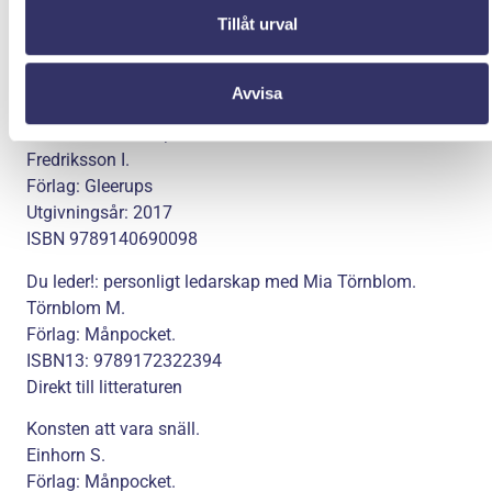
kurslitteratur inte är kopplad till Gleerups så behöver du
Tillåt urval
köpa den på egen hand.
Avvisa
Aktivitetsledarskap
Fredriksson I.
Förlag: Gleerups
Utgivningsår: 2017
ISBN 9789140690098
Du leder!: personligt ledarskap med Mia Törnblom.
Törnblom M.
Förlag: Månpocket.
ISBN13: 9789172322394
Direkt till litteraturen
Konsten att vara snäll.
Einhorn S.
Förlag: Månpocket.