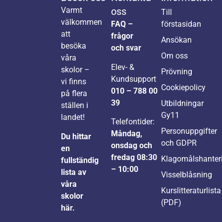
Varmt
oss
Till
välkommen
FAQ –
förstasidan
att
frågor
Ansökan
besöka
och svar
Om oss
våra
Elev- &
skolor –
Prövning
Kundsupport
vi finns
Cookiepolicy
010 – 788 00
på flera
39
Utbildningar
ställen i
Gy11
landet!
Telefontider:
Personuppgifter
Måndag,
Du hittar
och GDPR
onsdag och
en
fredag 08:30
Klagomålshanter
fullständig
– 10:00
lista av
Visselblåsning
våra
Kurslitteraturlista
skolor
(PDF)
här.