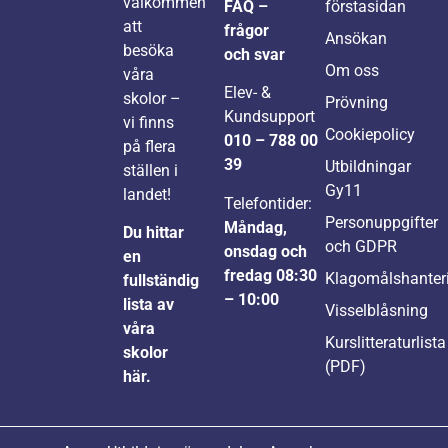
välkommen
FAQ –
förstasidan
att
frågor
Ansökan
besöka
och svar
Om oss
våra
Elev- &
skolor –
Prövning
Kundsupport
vi finns
Cookiepolicy
010 – 788 00
på flera
39
Utbildningar
ställen i
Gy11
landet!
Telefontider:
Personuppgifter
Måndag,
Du hittar
och GDPR
onsdag och
en
fredag 08:30
Klagomålshanter
fullständig
– 10:00
lista av
Visselblåsning
våra
Kurslitteraturlista
skolor
(PDF)
här.