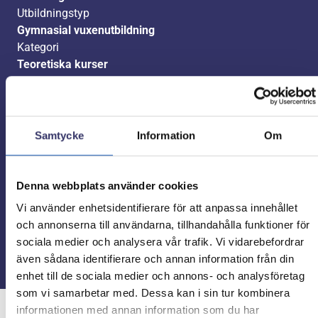
Utbildningstyp
Gymnasial vuxenutbildning
Kategori
Teoretiska kurser
Studietakt
Valfri
Studietid
Valfritt
Samtycke
Information
Om
Poäng
100 poäng
Kurskod
Denna webbplats använder cookies
BIOBIO01/BIOBIO02
Vi använder enhetsidentifierare för att anpassa innehållet
och annonserna till användarna, tillhandahålla funktioner för
Ansök nu
sociala medier och analysera vår trafik. Vi vidarebefordrar
även sådana identifierare och annan information från din
enhet till de sociala medier och annons- och analysföretag
som vi samarbetar med. Dessa kan i sin tur kombinera
informationen med annan information som du har