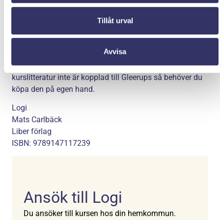
Utbildningen är berättigad för studiemedel från Centrala
Tillåt urval
Studiestödsnämnden (CSN). Läs mer på www.csn.se.
Kurslitteratur
Avvisa
Är din kurslitteratur kopplad till Gleerups så kan du köpa
den digitalt via oss för 149 – 249kr/bok. Om din
kurslitteratur inte är kopplad till Gleerups så behöver du
köpa den på egen hand.
Logi
Mats Carlbäck
Liber förlag
ISBN: 9789147117239
Ansök till Logi
Du ansöker till kursen hos din hemkommun.