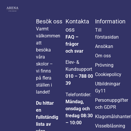
Besök oss
Kontakta
Information
Varmt
oss
Till
välkommen
FAQ –
förstasidan
att
frågor
Ansökan
besöka
och svar
Om oss
våra
Elev- &
skolor –
Prövning
Kundsupport
vi finns
Cookiepolicy
010 – 788 00
på flera
39
Utbildningar
ställen i
Gy11
landet!
Telefontider:
Personuppgifter
Måndag,
Du hittar
och GDPR
onsdag och
en
fredag 08:30
Klagomålshanter
fullständig
– 10:00
lista av
Visselblåsning