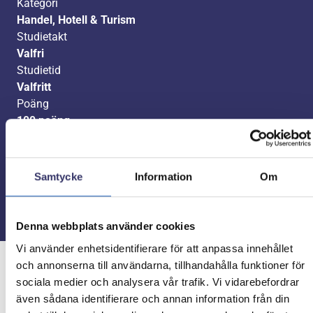
Kategori
Handel, Hotell & Turism
Studietakt
Valfri
Studietid
Valfritt
Poäng
100 poäng
Kurskod
RECLOG0
Samtycke
Information
Om
Ansök nu
Denna webbplats använder cookies
Vi använder enhetsidentifierare för att anpassa innehållet
och annonserna till användarna, tillhandahålla funktioner för
sociala medier och analysera vår trafik. Vi vidarebefordrar
Studera på distans
även sådana identifierare och annan information från din