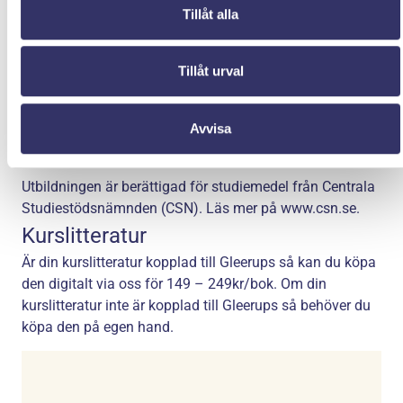
10, 15 eller 20 veckor, men du kan anpassa studietiden
Tillåt alla
efter dina egna behov och förutsättningar. För att få mer
detaljerad information kan du kontakta
vuxenutbildningen i din kommun.
Tillåt urval
Förkunskapskrav
Avvisa
Svensk grundskola eller motsvarande kunskaper.
Studiemedel
Utbildningen är berättigad för studiemedel från Centrala
Studiestödsnämnden (CSN). Läs mer på www.csn.se.
Kurslitteratur
Är din kurslitteratur kopplad till Gleerups så kan du köpa
den digitalt via oss för 149 – 249kr/bok. Om din
kurslitteratur inte är kopplad till Gleerups så behöver du
köpa den på egen hand.