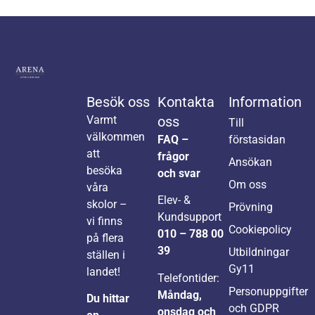
Besök oss
Kontakta
Information
Varmt
oss
Till
välkommen
FAQ –
förstasidan
att
frågor
Ansökan
besöka
och svar
Om oss
våra
Elev- &
skolor –
Prövning
Kundsupport
vi finns
Cookiepolicy
010 – 788 00
på flera
39
Utbildningar
ställen i
Gy11
landet!
Telefontider:
Personuppgifter
Måndag,
Du hittar
och GDPR
onsdag och