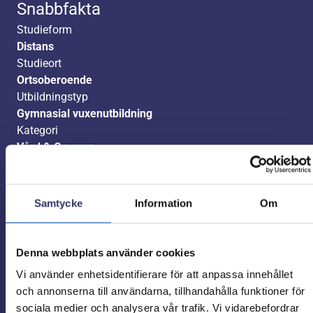
Snabbfakta
Studieform
Distans
Studieort
Ortsoberoende
Utbildningstyp
Gymnasial vuxenutbildning
Kategori
Vård & Omsorg
Studietakt
Valfri
Studietid
Samtycke
Information
Om
Valfritt
Poäng
100 poäng
Denna webbplats använder cookies
Kurskod
Vi använder enhetsidentifierare för att anpassa innehållet
PSYPSY01, PSYPSY02
och annonserna till användarna, tillhandahålla funktioner för
Ansök nu
sociala medier och analysera vår trafik. Vi vidarebefordrar