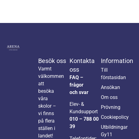
Besök oss
Kontakta
Information
Varmt
oss
Till
välkommen
FAQ –
förstasidan
att
frågor
Ansökan
besöka
och svar
Om oss
våra
Elev- &
skolor –
Prövning
Kundsupport
vi finns
Cookiepolicy
010 – 788 00
på flera
39
Utbildningar
ställen i
Gy11
landet!
Telefontider: