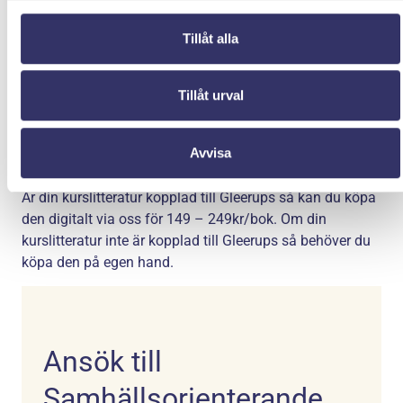
vuxenutbildningen i din kommun.
Förkunskapskrav
Tillåt alla
Kursen har inga behörighetskrav.
Studiemedel
Tillåt urval
Utbildningen är berättigad för studiemedel från Centrala
Studiestödsnämnden (CSN). Läs mer på www.csn.se.
Avvisa
Kurslitteratur
Är din kurslitteratur kopplad till Gleerups så kan du köpa
den digitalt via oss för 149 – 249kr/bok. Om din
kurslitteratur inte är kopplad till Gleerups så behöver du
köpa den på egen hand.
Ansök till
Samhällsorienterande