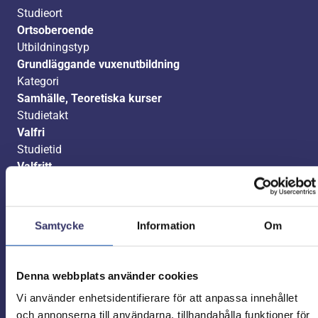
Studieort
Ortsoberoende
Utbildningstyp
Grundläggande vuxenutbildning
Kategori
Samhälle, Teoretiska kurser
Studietakt
Valfri
Studietid
Valfritt
Poäng
200 poäng
Kurskod
Samtycke
Information
Om
GRNSOB2
Ansök nu
Denna webbplats använder cookies
Vi använder enhetsidentifierare för att anpassa innehållet
och annonserna till användarna, tillhandahålla funktioner för