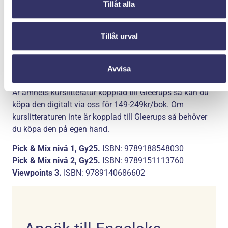
Förkunskapskrav
Tillåt alla
Svensk grundskola eller motsvarande kunskaper.
Studiemedel
Tillåt urval
Utbildningen är berättigad för studiemedel från Centrala
Studiestödsnämnden (CSN). Läs mer på www.csn.se.
Avvisa
Kurslitteratur
Är ämnets kurslitteratur kopplad till Gleerups så kan du
köpa den digitalt via oss för 149-249kr/bok. Om
kurslitteraturen inte är kopplad till Gleerups så behöver
du köpa den på egen hand.
Pick & Mix nivå 1, Gy25.
ISBN: 9789188548030
Pick & Mix nivå 2, Gy25.
ISBN: 9789151113760
Viewpoints 3.
ISBN: 9789140686602