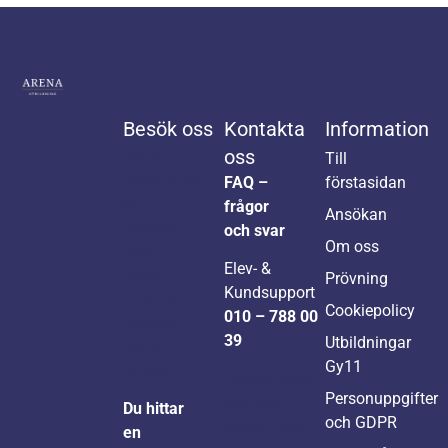
Besök oss
Kontakta
Information
Varmt
oss
Till
välkommen
FAQ –
förstasidan
att
frågor
Ansökan
besöka
och svar
Om oss
våra
Elev- &
skolor –
Prövning
Kundsupport
vi finns
Cookiepolicy
010 – 788 00
på flera
39
Utbildningar
ställen i
Gy11
landet!
Telefontider:
Personuppgifter
Måndag,
Du hittar
och GDPR
onsdag och
en