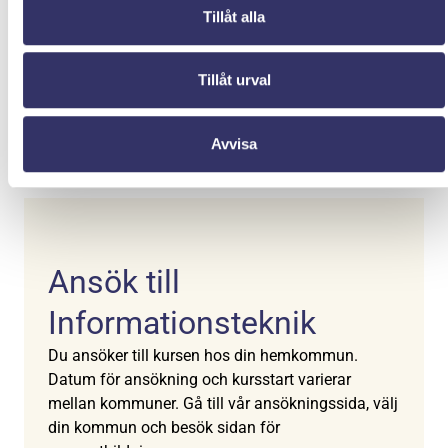
Är ämnets kurslitteratur kopplad till Gleerups så kan du
Tillåt alla
köpa den digitalt via oss för 149-249kr/bok. Om
kurslitteraturen inte är kopplad till Gleerups så behöver
Tillåt urval
du köpa den på egen hand.
Informationsteknik nivå 1.
Avvisa
Utveckling av IT-system: krav, metod och arkitektur.
ISBN: 9789144120973
Ansök till
Informationsteknik
Du ansöker till kursen hos din hemkommun.
Datum för ansökning och kursstart varierar
mellan kommuner. Gå till vår ansökningssida, välj
din kommun och besök sidan för