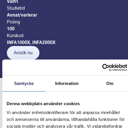
Valfri
Studietid
Annat/varierar
Poäng
100
Kurskod
INFA1000X, INFA2000X
Ansök nu
Samtycke
Information
Om
Studera på distans
Denna webbplats använder cookies
Den här utbildningen ges på distans via vår egen
Vi använder enhetsidentifierare för att anpassa innehållet
lärplattform Exlearn. Under dagtid finns behörig lärare
och annonserna till användarna, tillhandahålla funktioner för
tillgänglig via digitala verktyg för handledning. I vissa
sociala medier och analysera vår trafik. Vi vidarebefordrar