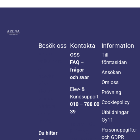
Besök oss
Kontakta
Information
Varmt
oss
Till
välkommen
FAQ –
förstasidan
att
frågor
Ansökan
besöka
och svar
Om oss
våra
Elev- &
skolor –
Prövning
Kundsupport
vi finns
Cookiepolicy
010 – 788 00
på flera
39
Utbildningar
ställen i
Gy11
landet!
Telefontider:
Personuppgifter
Måndag,
Du hittar
och GDPR
onsdag och