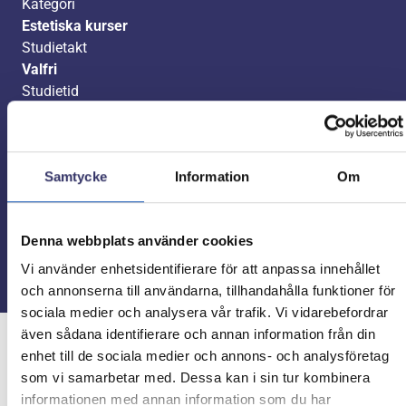
Kategori
Estetiska kurser
Studietakt
Valfri
Studietid
Valfritt
Poäng
100
Samtycke
Information
Om
Kurskod
KONS1000X, KONS2000X
Ansök nu
Denna webbplats använder cookies
Vi använder enhetsidentifierare för att anpassa innehållet
och annonserna till användarna, tillhandahålla funktioner för
sociala medier och analysera vår trafik. Vi vidarebefordrar
även sådana identifierare och annan information från din
enhet till de sociala medier och annons- och analysföretag
Studera på distans
som vi samarbetar med. Dessa kan i sin tur kombinera
informationen med annan information som du har