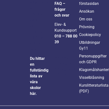
välkommen
FAQ –
förstasidan
att
frågor
Ansökan
besöka
och svar
Om oss
våra
Elev- &
skolor –
Prövning
Kundsupport
vi finns
Cookiepolicy
010 – 788 00
på flera
39
Utbildningar
ställen i
Gy11
landet!
Telefontider:
Personuppgifter
Måndag,
Du hittar
och GDPR
onsdag och
en
fredag 08:30
Klagomålshanter
fullständig
– 10:00
lista av
Visselblåsning
våra
Kurslitteraturlista
skolor
(PDF)
här.